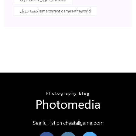
كيفية تنزيل sims torrent games4theworld
See full list on cheatallgame.com