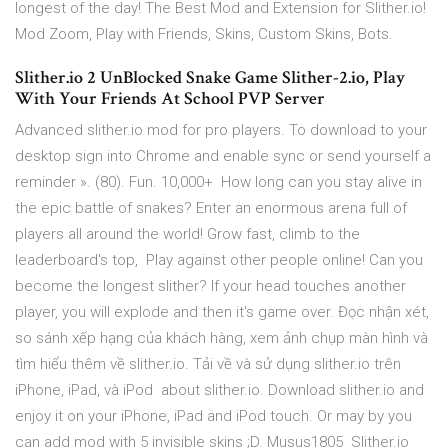
longest of the day! The Best Mod and Extension for Slither.io!
Mod Zoom, Play with Friends, Skins, Custom Skins, Bots.
Slither.io 2 UnBlocked Snake Game Slither-2.io, Play
With Your Friends At School PVP Server
Advanced slither.io mod for pro players. To download to your
desktop sign into Chrome and enable sync or send yourself a
reminder ». (80). Fun. 10,000+ How long can you stay alive in
the epic battle of snakes? Enter an enormous arena full of
players all around the world! Grow fast, climb to the
leaderboard's top, Play against other people online! Can you
become the longest slither? If your head touches another
player, you will explode and then it's game over. Đọc nhận xét,
so sánh xếp hạng của khách hàng, xem ảnh chụp màn hình và
tìm hiểu thêm về slither.io. Tải về và sử dụng slither.io trên
iPhone, iPad, và iPod about slither.io. Download slither.io and
enjoy it on your iPhone, iPad and iPod touch. Or may by you
can add mod with 5 invisible skins ;D. Musus1805 Slither.io