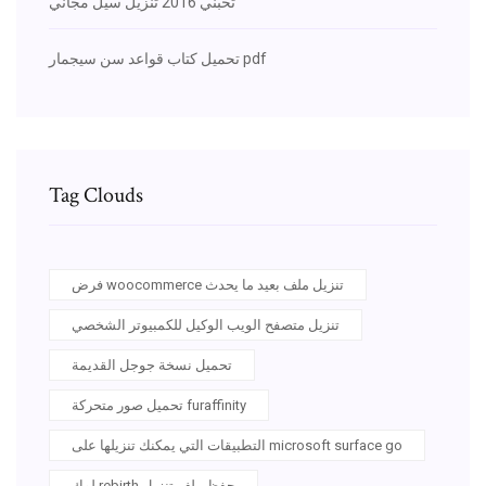
تحبني 2016 تنزيل سيل مجاني
تحميل كتاب قواعد سن سيجمار pdf
Tag Clouds
فرض woocommerce تنزيل ملف بعيد ما يحدث
تنزيل متصفح الويب الوكيل للكمبيوتر الشخصي
تحميل نسخة جوجل القديمة
تحميل صور متحركة furaffinity
التطبيقات التي يمكنك تنزيلها على microsoft surface go
لوك rebirth حفظ ملف تنزيل