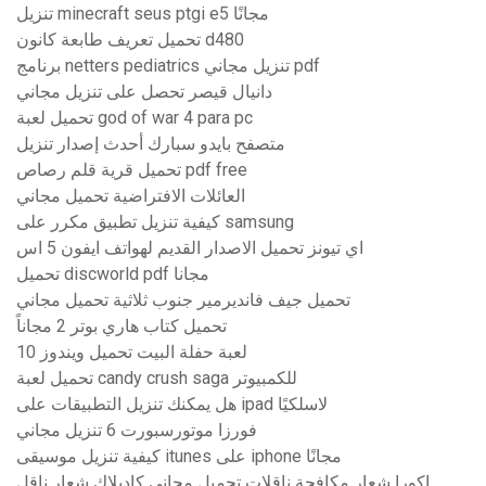
تنزيل minecraft seus ptgi e5 مجانًا
تحميل تعريف طابعة كانون d480
برنامج netters pediatrics تنزيل مجاني pdf
دانيال قيصر تحصل على تنزيل مجاني
تحميل لعبة god of war 4 para pc
متصفح بايدو سبارك أحدث إصدار تنزيل
تحميل قرية قلم رصاص pdf free
العائلات الافتراضية تحميل مجاني
كيفية تنزيل تطبيق مكرر على samsung
اي تيونز تحميل الاصدار القديم لهواتف ايفون 5 اس
تحميل discworld pdf مجانا
تحميل جيف فانديرمير جنوب ثلاثية تحميل مجاني
تحميل كتاب هاري بوتر 2 مجاناً
لعبة حفلة البيت تحميل ويندوز 10
تحميل لعبة candy crush saga للكمبيوتر
هل يمكنك تنزيل التطبيقات على ipad لاسلكيًا
فورزا موتورسبورت 6 تنزيل مجاني
كيفية تنزيل موسيقى itunes على iphone مجانًا
اكورا شعار مكافحة ناقلات تحميل مجاني كاديلاك شعار ناقل