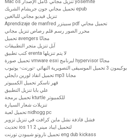
Mac os تنزيل مجاني كامل الإصدار yosemite
تحميل مجاني جون جريشام الشريك epub
تنزيل فيديو مجاني للبالغين
Aprendizaje de manfred سبيتزر pdf تحميل مجاني
محرر الصور رسم قلم رصاص تنزيل مجاني
تحميل avengers مجانًا
آبل تنزيل متجر التطبيقات
كتب تطبيق erenta لا يتم تنزيلها
تحميل صورة vmware esxi لبرنامج hypervisor مجانًا
بوكيمون 3 تحميل الموسيقى التصويرية النهائي -تورنت- يوتيوب
تحميل انقاذ لورين دايجلي mp3 مجانا
قهر تاسكر تحميل الكمبيوتر
علي بابا تنزيل التطبيق
تحميل برمجة kturtle للكمبيوتر
تنزيلات شعار السيارة
تحميل لعبة nidhogg pc
فشل قاذفة نشل ماين كرافت في تنزيل تزوير
تحديث ios 11 لتحميل ايباد ميني 2
تحميل ناروتو شيبودن تورنت eng dub kickass