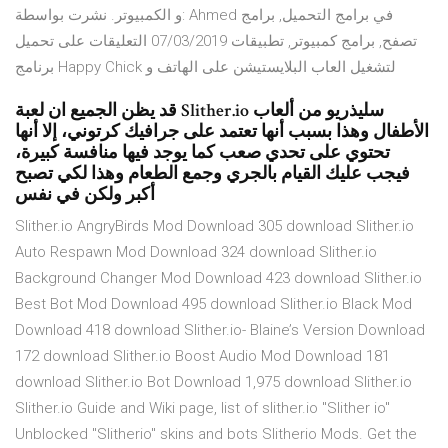
و الكمبيوتر. نشرت بواسطة: Ahmed في برامج التحميل, برامج
تصفح, برامج كمبيوتر, تطبيقات 07/03/2019 التعليقات على تحميل
برنامج Happy Chick لتشغيل العاب البلايستيشن على الهاتف و
قد يظن الجميع ان لعبة Slither.io سليذريو من ألعاب
الأطفال وهذا بسبب أنها تعتمد على جرافيك كرتوني، إلا أنها
تحتوي على تحدي صعب كما يوجد فيها منافسة كبيرة،
فيجب عليك القيام بالجري وجمع الطعام وهذا لكي تصبح
أكبر ولكن في نفس
Slither.io AngryBirds Mod Download 305 download Slither.io
Auto Respawn Mod Download 324 download Slither.io
Background Changer Mod Download 423 download Slither.io
Best Bot Mod Download 495 download Slither.io Black Mod
Download 418 download Slither.io- Blaine’s Version Download
172 download Slither.io Boost Audio Mod Download 181
download Slither.io Bot Download 1,975 download Slither.io
Slither.io Guide and Wiki page, list of slither.io "Slither io"
Unblocked "Slitherio" skins and bots Slitherio Mods. Get the