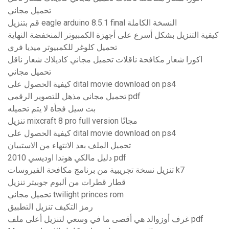
تحميل مجاني
قم بتنزيل eagle arduino 8.5.1 final النسخة الكاملة
كيفية التنزيل بشكل أسرع على أجهزة الكمبيوتر المنخفضة النهاية
تحميل كلوغر للكمبيوتر ميديا ​​فري
اكورا شعار مكافحة ناقلات تحميل مجاني كاديلاك شعار ناقل
تحميل مجاني
كيفية الحصول على dital movie download on ps4
تحميل مجاني مذهل للتصوير الرقمي pdf
بت سيل فجأة لا يتم تحميله
تنزيل mixcraft 8 pro full version مجانًا
كيفية الحصول على dital movie download on ps4
تحميل الملف بعد الانتهاء من الاستبيان
دليل مالكي هوندا اوديسي 2010 pdf
تنزيل نسخة تجريبية من برنامج مكافحة الفيروسات k7
قطار قطرات من ألبوم جوبيتر تنزيل
تحميل مجاني twilight princes rom
رمز التكيف تنزيل التطبيق
غرف أوزوالد هي أقصى ما في وسعي لتنزيل أعلى ملف pdf